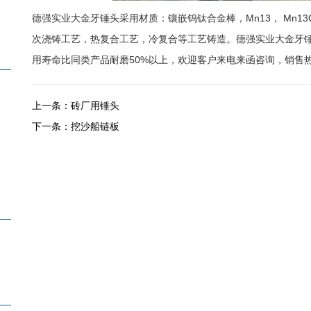
德强实业大金牙锤头采用材质：镶嵌钨钛合金棒，Mn13， Mn13Cr
次浇铸工艺，热复合工艺，冷复合等工艺铸造。德强实业大金牙
用寿命比同类产品耐磨50%以上，欢迎客户来电来函咨询，销售热线：0
上一条：
砖厂用锤头
下一条：
挖沙船链板